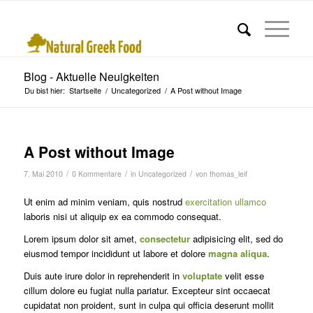
Blog - Aktuelle Neuigkeiten
Du bist hier:
Startseite
/
Uncategorized
/
A Post without Image
A Post without Image
/
/
/
7. Mai 2010
0 Kommentare
in
Uncategorized
von
thomas_leif
Ut enim ad minim veniam, quis nostrud
exercitation ullamco
laboris nisi ut aliquip ex ea commodo consequat.
Lorem ipsum dolor sit amet,
consectetur
adipisicing elit, sed do
eiusmod tempor incididunt ut labore et dolore
magna aliqua
.
Duis aute irure dolor in reprehenderit in
voluptate
velit esse
cillum dolore eu fugiat nulla pariatur. Excepteur sint occaecat
cupidatat non proident, sunt in culpa qui officia deserunt mollit