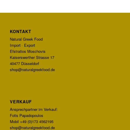
KONTAKT
Natural Greek Food
Import · Export
Efstratios Moschovis
Kaiserswerther Strasse 17
40477 Düsseldorf
shop@naturalgreekfood.de
VERKAUF
Ansprechpartner im Verkauf:
Fotis Papadopoulos
Mobil +49 (0)173 4562195
shop@naturalgreekfood.de