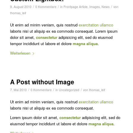
/
/
/
9. August 2010
0 Kommentare
in
Frontpage Article
,
Images
,
News
von
thomas_leif
Ut enim ad minim veniam, quis nostrud
exercitation ullamco
laboris nisi ut aliquip ex ea commodo consequat. Lorem ipsum
dolor sit amet,
consectetur
adipisicing elit, sed do eiusmod
tempor incididunt ut labore et dolore
magna aliqua
.
Weiterlesen
A Post without Image
/
/
/
7. Mai 2010
0 Kommentare
in
Uncategorized
von
thomas_leif
Ut enim ad minim veniam, quis nostrud
exercitation ullamco
laboris nisi ut aliquip ex ea commodo consequat.
Lorem ipsum dolor sit amet,
consectetur
adipisicing elit, sed do
eiusmod tempor incididunt ut labore et dolore
magna aliqua
.