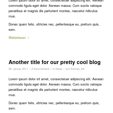
Lorem ipsum dolor sit amet, consectetuer adipiscing elit. Aenean
commodo ligula eget dolor. Aenean massa. Cum sociis natoque
penatibus et magnis dis parturient montes, nascetur ridiculus
mus.
Donec quam felis, ultricies nec, pellentesque eu, pretium quis,
sem.
Weiterlesen
Another title for our pretty cool blog
/
/
/
28. Januar 2011
0 Kommentare
in
News
von
thomas_leif
Lorem ipsum dolor sit amet, consectetuer adipiscing elit. Aenean
commodo ligula eget dolor. Aenean massa. Cum sociis natoque
penatibus et magnis dis parturient montes, nascetur ridiculus
mus.
Donec quam felis, ultricies nec, pellentesque eu, pretium quis,
sem.