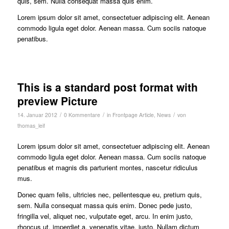
quis, sem. Nulla consequat massa quis enim.
Lorem ipsum dolor sit amet, consectetuer adipiscing elit. Aenean
commodo ligula eget dolor. Aenean massa. Cum sociis natoque
penatibus.
This is a standard post format with
preview Picture
/
/
/
14. Januar 2012
0 Kommentare
in
Frontpage Article
,
News
von
thomas_leif
Lorem ipsum dolor sit amet, consectetuer adipiscing elit. Aenean
commodo ligula eget dolor. Aenean massa. Cum sociis natoque
penatibus et magnis dis parturient montes, nascetur ridiculus
mus.
Donec quam felis, ultricies nec, pellentesque eu, pretium quis,
sem. Nulla consequat massa quis enim. Donec pede justo,
fringilla vel, aliquet nec, vulputate eget, arcu. In enim justo,
rhoncus ut, imperdiet a, venenatis vitae, justo. Nullam dictum