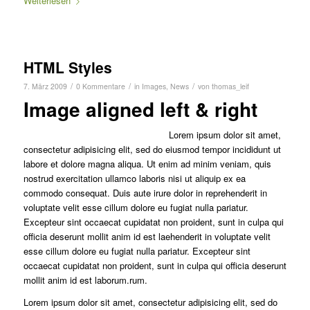
Weiterlesen
HTML Styles
/
/
/
7. März 2009
0 Kommentare
in
Images
,
News
von
thomas_leif
Image aligned left & right
Lorem ipsum dolor sit amet,
consectetur adipisicing elit, sed do eiusmod tempor incididunt ut
labore et dolore magna aliqua. Ut enim ad minim veniam, quis
nostrud exercitation ullamco laboris nisi ut aliquip ex ea
commodo consequat. Duis aute irure dolor in reprehenderit in
voluptate velit esse cillum dolore eu fugiat nulla pariatur.
Excepteur sint occaecat cupidatat non proident, sunt in culpa qui
officia deserunt mollit anim id est laehenderit in voluptate velit
esse cillum dolore eu fugiat nulla pariatur. Excepteur sint
occaecat cupidatat non proident, sunt in culpa qui officia deserunt
mollit anim id est laborum.rum.
Lorem ipsum dolor sit amet, consectetur adipisicing elit, sed do