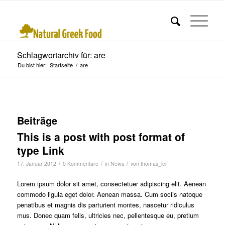
Schlagwortarchiv für: are
Du bist hier:
Startseite
/
are
Beiträge
This is a post with post format of
type Link
/
/
/
17. Januar 2012
0 Kommentare
in
News
von
thomas_leif
Lorem ipsum dolor sit amet, consectetuer adipiscing elit. Aenean
commodo ligula eget dolor. Aenean massa. Cum sociis natoque
penatibus et magnis dis parturient montes, nascetur ridiculus
mus. Donec quam felis, ultricies nec, pellentesque eu, pretium