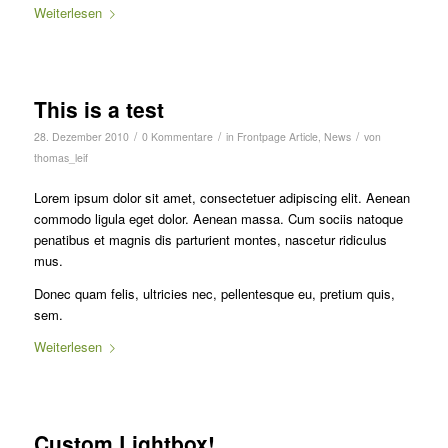
Weiterlesen
This is a test
/
/
/
28. Dezember 2010
0 Kommentare
in
Frontpage Article
,
News
von
thomas_leif
Lorem ipsum dolor sit amet, consectetuer adipiscing elit. Aenean
commodo ligula eget dolor. Aenean massa. Cum sociis natoque
penatibus et magnis dis parturient montes, nascetur ridiculus
mus.
Donec quam felis, ultricies nec, pellentesque eu, pretium quis,
sem.
Weiterlesen
Custom Lightbox!