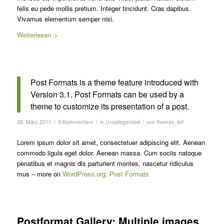
felis eu pede mollis pretium. Integer tincidunt. Cras dapibus.
Vivamus elementum semper nisi.
Weiterlesen
Post Formats is a theme feature introduced with
Version 3.1. Post Formats can be used by a
theme to customize its presentation of a post.
/
/
/
28. März 2011
0 Kommentare
in
Uncategorized
von
thomas_leif
Lorem ipsum dolor sit amet, consectetuer adipiscing elit. Aenean
commodo ligula eget dolor. Aenean massa. Cum sociis natoque
penatibus et magnis dis parturient montes, nascetur ridiculus
mus – more on
WordPress.org: Post Formats
Postformat Gallery: Multiple images