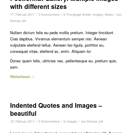
with different sizes
/
/
/
17. Februar 2011
0 Kommentare
in
Frontpage Article
,
Images
,
News
von
thomas_leif
Nullam dictum felis eu pede mollis pretium. Integer tincidunt.
Cras dapibus. Vivamus elementum semper nisi. Aenean
vulputate eleifend tellus. Aenean leo ligula, porttitor eu,
consequat vitae, eleifend ac, enim. Aliquam lor
Donec quam felis, ultricies nec, pellentesque eu, pretium quis,
sem.
Weiterlesen
Indented Quotes and Images –
beautiful
/
/
/
12. Februar 2011
0 Kommentare
in
Images
von
thomas_leif