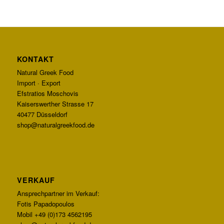
KONTAKT
Natural Greek Food
Import · Export
Efstratios Moschovis
Kaiserswerther Strasse 17
40477 Düsseldorf
shop@naturalgreekfood.de
VERKAUF
Ansprechpartner im Verkauf:
Fotis Papadopoulos
Mobil +49 (0)173 4562195