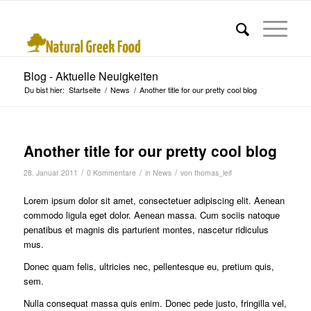
Blog - Aktuelle Neuigkeiten
Du bist hier:
Startseite
/
News
/
Another title for our pretty cool blog
Another title for our pretty cool blog
/
/
/
28. Januar 2011
0 Kommentare
in
News
von
thomas_leif
Lorem ipsum dolor sit amet, consectetuer adipiscing elit. Aenean
commodo ligula eget dolor. Aenean massa. Cum sociis natoque
penatibus et magnis dis parturient montes, nascetur ridiculus
mus.
Donec quam felis, ultricies nec, pellentesque eu, pretium quis,
sem.
Nulla consequat massa quis enim. Donec pede justo, fringilla vel,